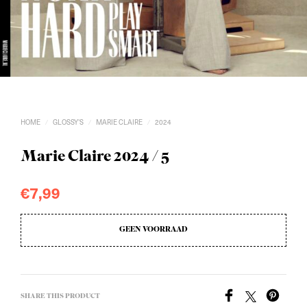
HOME
GLOSSY'S
MARIE CLAIRE
2024
/
/
/
Marie Claire 2024 / 5
€
7,99
GEEN VOORRAAD
SHARE THIS PRODUCT