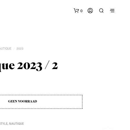
0
AUTIQUE
2023
/
ue 2023 / 2
G
E
E
N
P
GEEN VOORRAAD
R
O
D
U
STYLE
,
NAUTIQUE
C