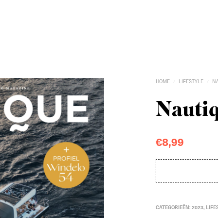
HOME
LIFESTYLE
N
/
/
Nautiq
€
8,99
CATEGORIEËN:
2023
,
LIFE