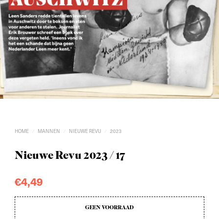
HOME
MANNEN
NIEUWE REVU
2023
/
/
/
Nieuwe Revu 2023 / 17
€
4,49
GEEN VOORRAAD