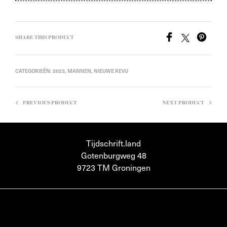
SHARE THIS PRODUCT
CATEGORIEËN:
2023
,
MANNEN
,
NIEUWE REVU
PREVIOUS PRODUCT
NEXT PRODUCT
Tijdschrift.land
Gotenburgweg 48
9723 TM Groningen