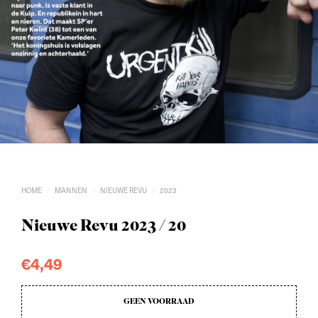
HOME
MANNEN
NIEUWE REVU
2023
/
/
/
Nieuwe Revu 2023 / 20
€
4,49
GEEN VOORRAAD