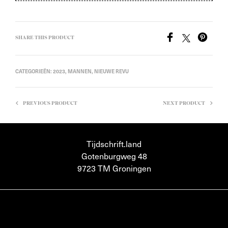
SHARE THIS PRODUCT
CATEGORIEËN:
2023
,
MANNEN
,
NIEUWE REVU
PREVIOUS PRODUCT
NEXT PRODUCT
Tijdschrift.land
Gotenburgweg 48
9723 TM Groningen