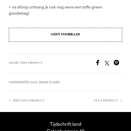
+ na afloop ontvang je ook nog eens een toffe green
goodiebag!
GEEN VOORRAAD
SHARE THIS PRODUCT
CATEGORIEËN:
2023
,
MARIE CLAIRE
PREVIOUS PRODUCT
NEXT PRODUCT
Tijdschrift.land
Gotenburgweg 48