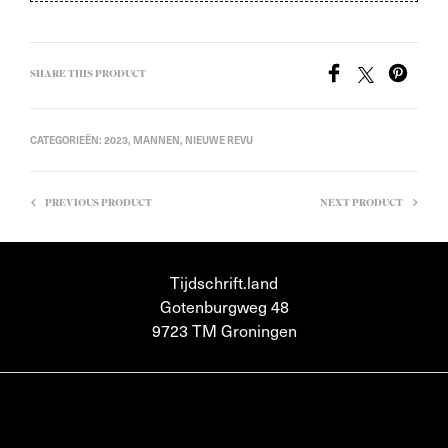
SHARE THIS PRODUCT
CATEGORIEËN:
2023
,
MANNEN
,
NIEUWE REVU
PREVIOUS PRODUCT
NEXT PRODUCT
Tijdschrift.land
Gotenburgweg 48
9723 TM Groningen