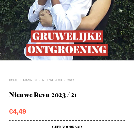
HOME
MANNEN
NIEUWE REVU
2023
/
/
/
Nieuwe Revu 2023 / 21
€
4,49
GEEN VOORRAAD