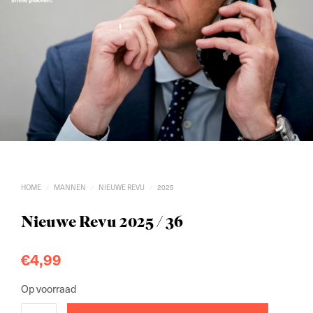
HOME
MANNEN
NIEUWE REVU
2025
/
/
/
Nieuwe Revu 2025 / 36
€
4,99
Op voorraad