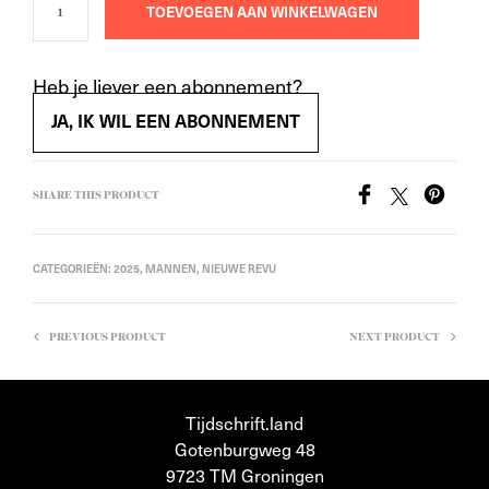
TOEVOEGEN AAN WINKELWAGEN
Heb je liever een abonnement?
JA, IK WIL EEN ABONNEMENT
SHARE THIS PRODUCT
CATEGORIEËN:
2025
,
MANNEN
,
NIEUWE REVU
PREVIOUS PRODUCT
NEXT PRODUCT
Tijdschrift.land
Gotenburgweg 48
9723 TM Groningen