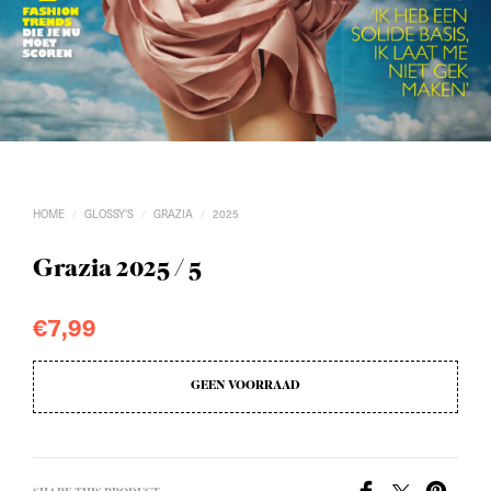
HOME
GLOSSY'S
GRAZIA
2025
/
/
/
Grazia 2025 / 5
€
7,99
GEEN VOORRAAD