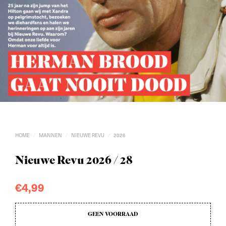
HOME
MANNEN
NIEUWE REVU
2026
/
/
/
Nieuwe Revu 2026 / 28
€
4,99
GEEN VOORRAAD