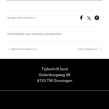
SHARE THIS PRODUCT
CATEGORIEËN:
2026
,
MANNEN
,
NIEUWE REVU
PREVIOUS PRODUCT
NEXT PRODUCT
Tijdschrift.land
Gotenburgweg 48
9723 TM Groningen