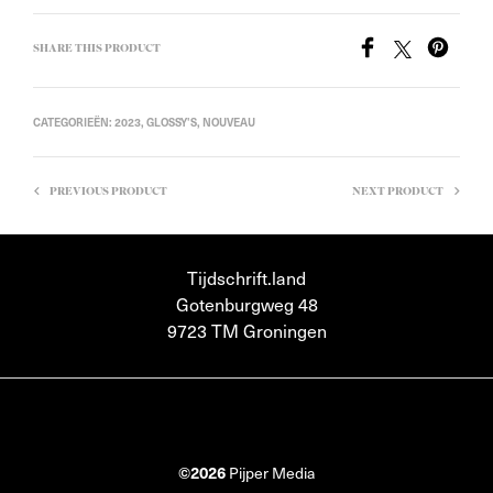
SHARE THIS PRODUCT
CATEGORIEËN:
2023
,
GLOSSY'S
,
NOUVEAU
PREVIOUS PRODUCT
NEXT PRODUCT
Tijdschrift.land
Gotenburgweg 48
9723 TM Groningen
©2026
Pijper Media