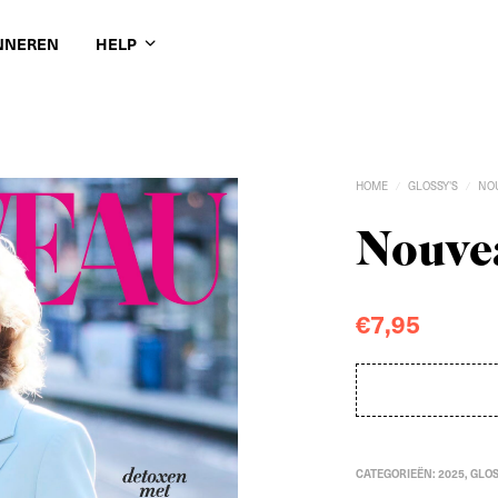
NNEREN
HELP
HOME
GLOSSY'S
NO
/
/
Nouvea
€
7,95
CATEGORIEËN:
2025
,
GLOS