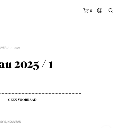
0
UVEAU
2025
/
u 2025 / 1
G
E
E
N
P
GEEN VOORRAAD
R
O
D
U
SY'S
,
NOUVEAU
C