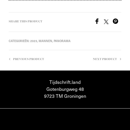
SHARE THIS PRODUCT
CATEGORIEËN:
2023
,
MANNEN
,
PANORAMA
PREVIOUS PRODUCT
NEXT PRODUCT
Tijdschrift.land
Gotenburgweg 48
9723 TM Groningen