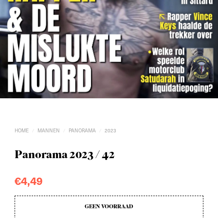
HOME
MANNEN
PANORAMA
2023
/
/
/
Panorama 2023 / 42
€
4,49
GEEN VOORRAAD