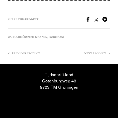
SHARE THIS PRODUCT
CATEGORIEËN:
2023
,
MANNEN
,
PANORAMA
PREVIOUS PRODUCT
NEXT PRODUCT
Tijdschrift.land
Gotenburgweg 48
9723 TM Groningen