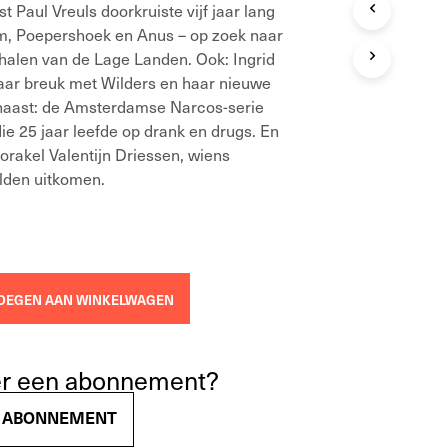
t Paul Vreuls doorkruiste vijf jaar lang
T
m, Poepershoek en Anus – op zoek naar
E
N
halen van de Lage Landen. Ook: Ingrid
I
aar breuk met Wilders en haar nieuwe
N
arnaast: de Amsterdamse Narcos-serie
D
die 25 jaar leefde op drank en drugs. En
E
W
lorakel Valentijn Driessen, wiens
I
elden uitkomen.
N
K
E
L
W
A
OEGEN AAN WINKELWAGEN
G
E
N
.
ver een abonnement?
EN ABONNEMENT