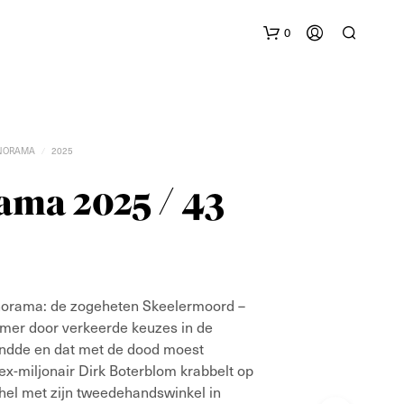
0
NORAMA
2025
/
ma 2025 / 43
G
E
E
N
norama: de zogeheten Skeelermoord –
P
ömer door verkeerde keuzes in de
R
ndde en dat met de dood moest
O
D
ex-miljonair Dirk Boterblom krabbelt op
U
shel met zijn tweedehandswinkel in
C