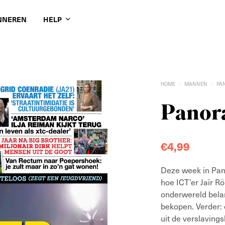
NNEREN
HELP
HOME
MANNEN
PA
/
/
Panora
€
4,99
Deze week in Pa
hoe ICT’er Jaïr R
onderwereld bela
bekopen. Verder: 
uit de verslaving