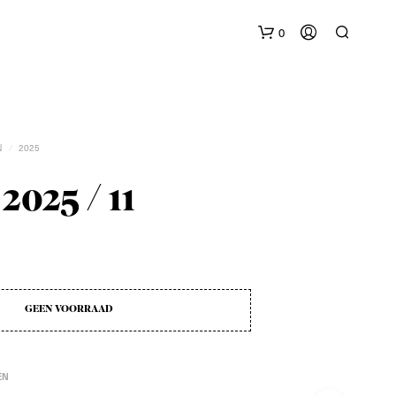
0
N
2025
/
2025 / 11
G
E
E
N
P
GEEN VOORRAAD
R
O
D
U
EN
C