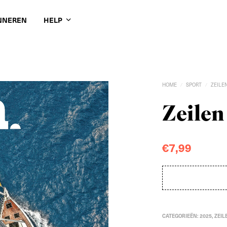
NNEREN
HELP
HOME
SPORT
ZEILE
/
/
Zeilen 
€
7,99
CATEGORIEËN:
2025
,
ZEIL