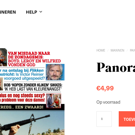
NNEREN
HELP
HOME
MANNEN
PA
/
/
Panora
€
4,99
Op voorraad
TOEV