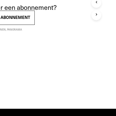
T
ver een abonnement?
E
N
EN ABONNEMENT
I
N
D
NEN
,
PANORAMA
E
W
I
N
K
E
L
W
A
G
E
N
.