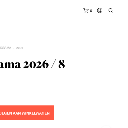
0
NORAMA
2026
/
ma 2026 / 8
G
E
E
N
P
R
O
OEGEN AAN WINKELWAGEN
D
U
C