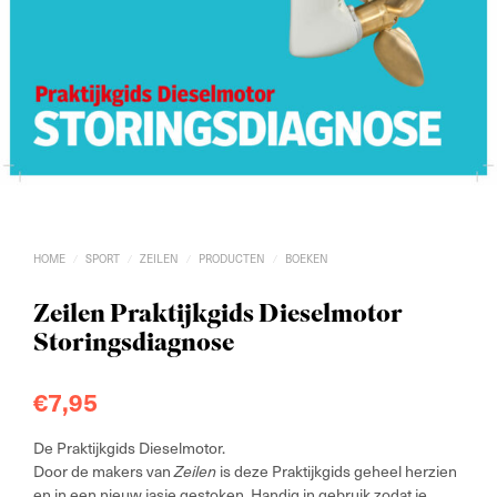
HOME
SPORT
ZEILEN
PRODUCTEN
BOEKEN
/
/
/
/
Zeilen Praktijkgids Dieselmotor
Storingsdiagnose
€
7,95
De Praktijkgids Dieselmotor.
Door de makers van
is deze Praktijkgids geheel herzien
Zeilen
en in een nieuw jasje gestoken. Handig in gebruik zodat je