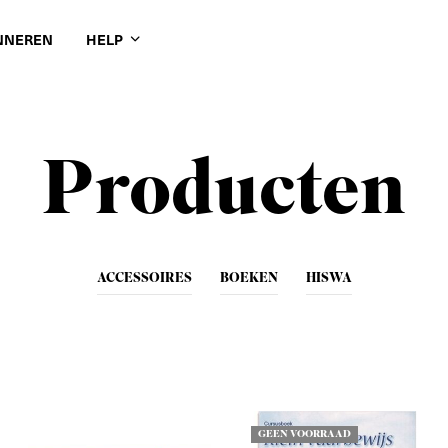
NNEREN
HELP
Producten
ACCESSOIRES
BOEKEN
HISWA
GEEN VOORRAAD