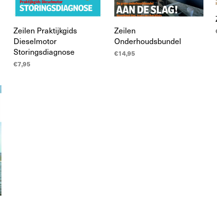
Zeilen Praktijkgids
Zeilen
Dieselmotor
Onderhoudsbundel
Storingsdiagnose
€
14,95
€
7,95
TOEVOEGEN AAN
WINKELWAGEN
TOEVOEGEN AAN
WINKELWAGEN