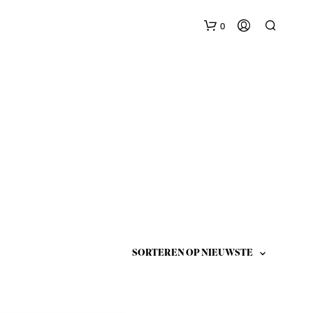
0
G
E
E
N
P
R
O
D
U
C