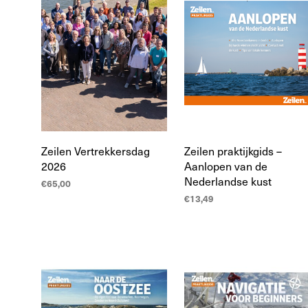
Zeilen Vertrekkersdag
Zeilen praktijkgids –
2026
Aanlopen van de
Nederlandse kust
€
65,00
€
13,49
LEES MEER
TOEVOEGEN AAN
WINKELWAGEN