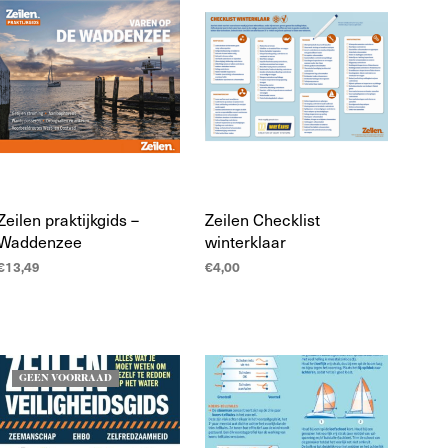
T
E
N
I
N
D
E
W
I
N
K
Zeilen praktijkgids –
Zeilen Checklist
E
Waddenzee
winterklaar
L
W
€
13,49
€
4,00
A
TOEVOEGEN AAN
TOEVOEGEN AAN
G
WINKELWAGEN
WINKELWAGEN
E
N
.
GEEN VOORRAAD