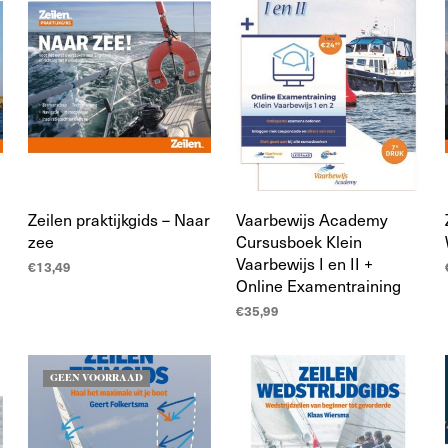
Zeilen praktijkgids – Naar
Vaarbewijs Academy
zee
Cursusboek Klein
Vaarbewijs I en II +
€
13,49
Online Examentraining
TOEVOEGEN AAN
€
35,99
WINKELWAGEN
LEES MEER
GEEN VOORRAAD