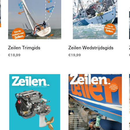
Zeilen Trimgids
Zeilen Wedstrijdsgids
s
€
18,99
€
19,99
LEES MEER
TOEVOEGEN AAN
WINKELWAGEN