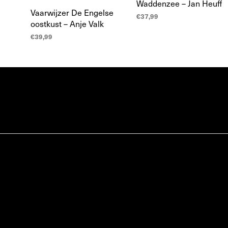
Waddenzee – Jan Heuff
Vaarwijzer De Engelse
€
37,99
oostkust – Anje Valk
LEES MEER
€
39,99
LEES MEER