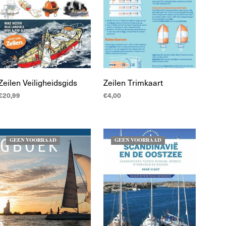
Zeilen Veiligheidsgids
Zeilen Trimkaart
€
20,99
€
4,00
LEES MEER
TOEVOEGEN AAN
WINKELWAGEN
GEEN VOORRAAD
GEEN VOORRAAD