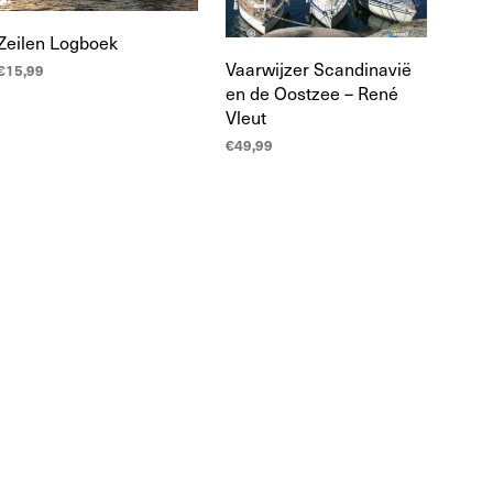
Zeilen Logboek
Vaarwijzer Scandinavië
€
15,99
en de Oostzee – René
LEES MEER
Vleut
€
49,99
LEES MEER