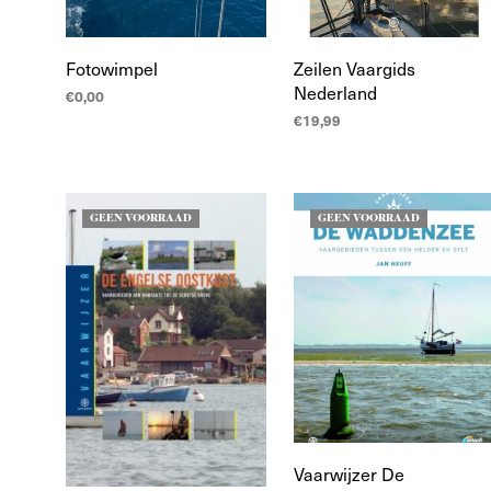
Fotowimpel
Zeilen Vaargids
Nederland
€
0,00
€
19,99
TOEVOEGEN AAN
WINKELWAGEN
TOEVOEGEN AAN
WINKELWAGEN
GEEN VOORRAAD
GEEN VOORRAAD
Vaarwijzer De