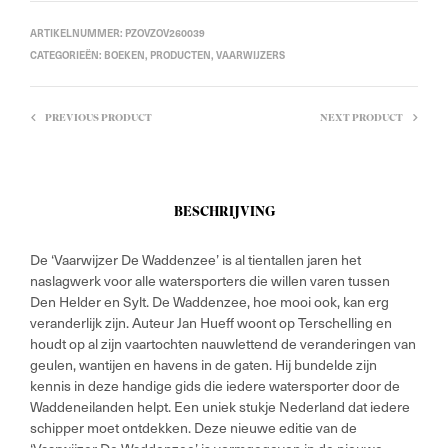
ARTIKELNUMMER:
PZOVZOV260039
CATEGORIEËN:
BOEKEN
,
PRODUCTEN
,
VAARWIJZERS
PREVIOUS PRODUCT
NEXT PRODUCT
BESCHRIJVING
De ‘Vaarwijzer De Waddenzee’ is al tientallen jaren het
naslagwerk voor alle watersporters die willen varen tussen
Den Helder en Sylt. De Waddenzee, hoe mooi ook, kan erg
veranderlijk zijn. Auteur Jan Hueff woont op Terschelling en
houdt op al zijn vaartochten nauwlettend de veranderingen van
geulen, wantijen en havens in de gaten. Hij bundelde zijn
kennis in deze handige gids die iedere watersporter door de
Waddeneilanden helpt. Een uniek stukje Nederland dat iedere
schipper moet ontdekken. Deze nieuwe editie van de