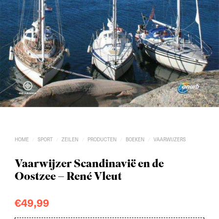
HOME
SPORT
ZEILEN
PRODUCTEN
BOEKEN
VAARWIJZERS
/
/
/
/
/
Vaarwijzer Scandinavië en de
Oostzee – René Vleut
€
49,99