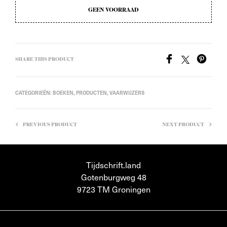
GEEN VOORRAAD
SHARE THIS PRODUCT
CATEGORIEËN:
BOEKEN
,
PRODUCTEN
,
VAARWIJZERS
PREVIOUS PRODUCT
NEXT PRODUCT
Tijdschrift.land
Gotenburgweg 48
9723 TM Groningen