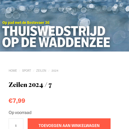
HOME
SPORT
ZEILEN
2024
/
/
/
Zeilen 2024 / 7
€
7,99
Op voorraad
TOEVOEGEN AAN WINKELWAGEN