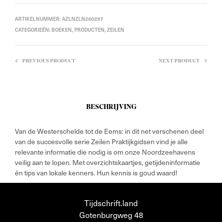
ARTIKELNUMMER:
AZLNZLN260297
CATEGORIEËN:
BOEKEN
,
PRODUCTEN
,
ZEILEN
PREVIOUS PRODUCT
NEXT PRODUCT
BESCHRIJVING
Van de Westerschelde tot de Eems: in dit net verschenen deel
van de succesvolle serie Zeilen Praktijkgidsen vind je alle
relevante informatie die nodig is om onze Noordzeehavens
veilig aan te lopen. Met overzichtskaartjes, getijdeninformatie
én tips van lokale kenners. Hun kennis is goud waard!
Tijdschrift.land
Gotenburgweg 48