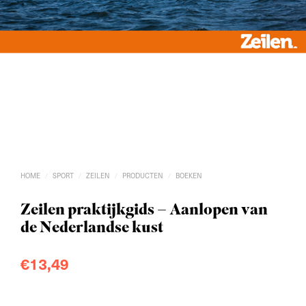
HOME
SPORT
ZEILEN
PRODUCTEN
BOEKEN
/
/
/
/
Zeilen praktijkgids – Aanlopen van
de Nederlandse kust
€
13,49