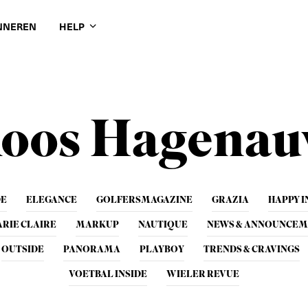
NNEREN
HELP
oos Hagena
DE
ELEGANCE
GOLFERSMAGAZINE
GRAZIA
HAPPY I
RIE CLAIRE
MARKUP
NAUTIQUE
NEWS & ANNOUNCEM
OUTSIDE
PANORAMA
PLAYBOY
TRENDS & CRAVINGS
VOETBAL INSIDE
WIELER REVUE