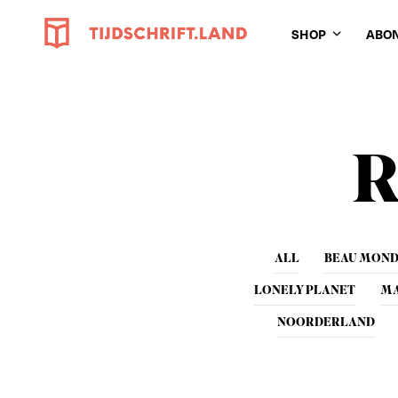
SHOP
ABO
R
ALL
BEAU MON
LONELY PLANET
MA
NOORDERLAND