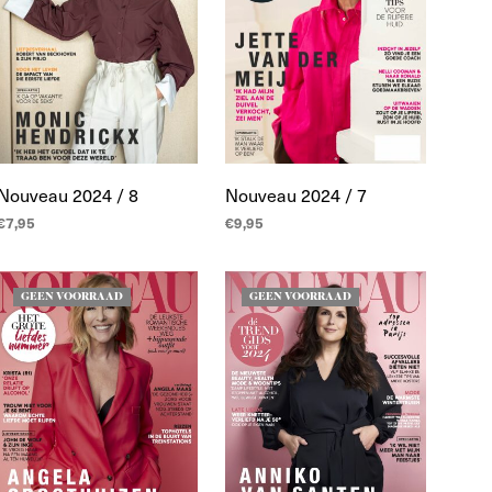
T
E
N
I
N
D
E
W
I
Nouveau 2024 / 8
Nouveau 2024 / 7
N
€
7,95
€
9,95
K
E
LEES MEER
LEES MEER
L
W
GEEN VOORRAAD
GEEN VOORRAAD
A
G
E
N
.