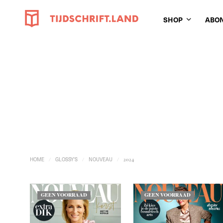
SHOP
ABO
HOME
GLOSSY'S
NOUVEAU
/
/
/
2024
GEEN VOORRAAD
GEEN VOORRAAD