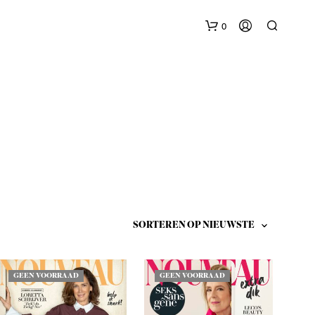
0
G
E
E
N
P
R
O
GEEN VOORRAAD
GEEN VOORRAAD
D
U
C