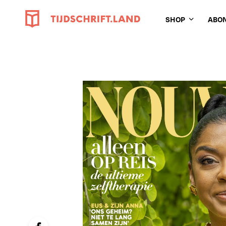
SHOP
ABO