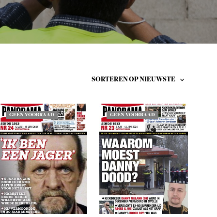
T
E
N
I
N
D
E
W
I
N
K
E
GEEN VOORRAAD
GEEN VOORRAAD
L
W
A
G
E
N
.