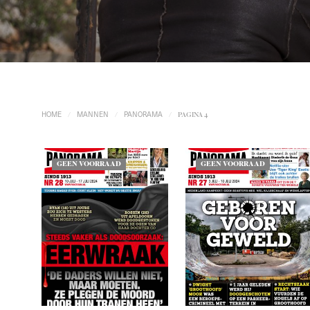
HOME
MANNEN
PANORAMA
/
/
/
PAGINA 4
GEEN VOORRAAD
GEEN VOORRAAD