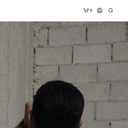
0
G
E
E
N
P
R
O
D
U
C