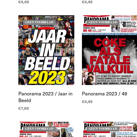
€
4,49
€
4,49
LEES MEER
LEES MEER
GEEN VOORRAAD
GEEN VOORRAAD
Panorama 2023 / Jaar in
Panorama 2023 / 49
Beeld
€
4,49
€
7,99
LEES MEER
LEES MEER
GEEN VOORRAAD
GEEN VOORRAAD