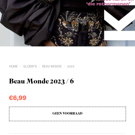
HOME
GLOSSY'S
BEAU MONDE
2023
/
/
/
Beau Monde 2023 / 6
€
6,99
GEEN VOORRAAD