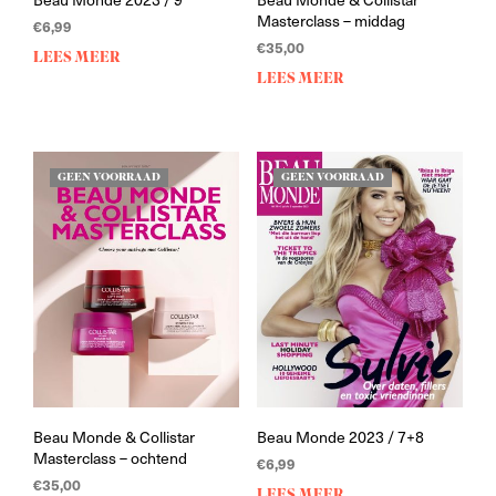
Masterclass – middag
€
6,99
€
35,00
LEES MEER
LEES MEER
GEEN VOORRAAD
GEEN VOORRAAD
Beau Monde & Collistar
Beau Monde 2023 / 7+8
Masterclass – ochtend
€
6,99
€
35,00
LEES MEER