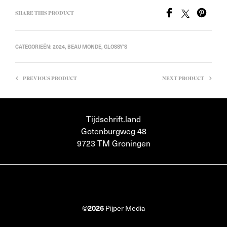
SHARE THIS PRODUCT
CATEGORIEËN:
2024
,
BEAU MONDE
,
GLOSSY'S
PREVIOUS PRODUCT
NEXT PRODUCT
Tijdschrift.land
Gotenburgweg 48
9723 TM Groningen
©2026
Pijper Media