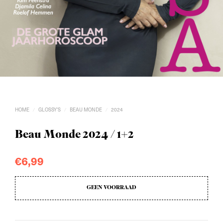
HOME
GLOSSY'S
BEAU MONDE
2024
/
/
/
Beau Monde 2024 / 1+2
€
6,99
GEEN VOORRAAD