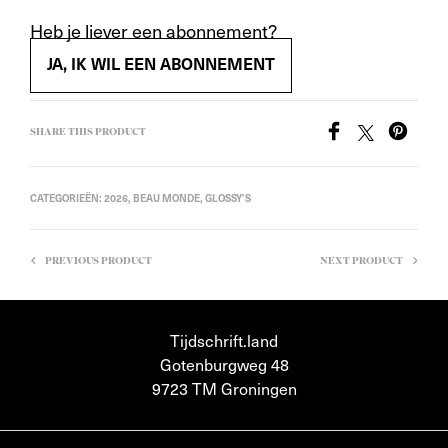
Heb je liever een abonnement?
JA, IK WIL EEN ABONNEMENT
SHARE THIS PRODUCT
CATEGORIEËN:
2026
,
BEAU MONDE
,
GLOSSY'S
PREVIOUS PRODUCT
NEXT PRODUCT
Tijdschrift.land
Gotenburgweg 48
9723 TM Groningen