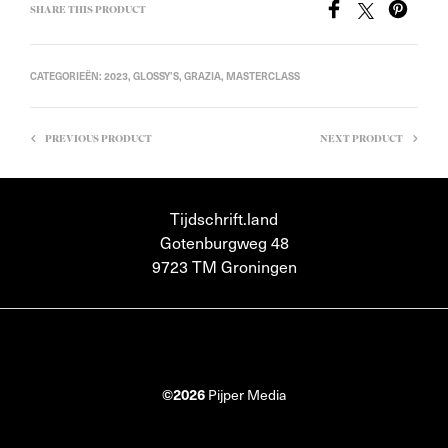
SHARE THIS PRODUCT
CATEGORIEËN:
2023
,
GLOSSY'S
,
GRAZIA
,
MASTERCLASS
PREVIOUS PRODUCT
NEXT PRODUCT
Tijdschrift.land
Gotenburgweg 48
9723 TM Groningen
©2026
Pijper Media