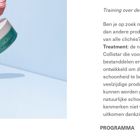
Training over de
Ben je op zoek 
dan andere prod
van alle cliché
: de 
Treatment
Collistar die vo
bestanddelen en 
ontwikkeld om d
schoonheid te b
veelzijdige pro
kunnen worden ge
natuurlijke sch
kenmerken niet 
uitkomen dankzi
PROGRAMMA