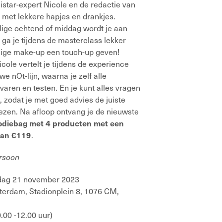
listar-expert Nicole en de redactie van
 met lekkere hapjes en drankjes.
lige ochtend of middag wordt je aan
 ga je tijdens de masterclass lekker
dige make-up een touch-up geven!
icole vertelt je tijdens de experience
we nOt-lijn, waarna je zelf alle
varen en testen. En je kunt alles vragen
, zodat je met goed advies de juiste
ezen. Na afloop ontvang je de nieuwste
odiebag met 4 producten met een
.
van €119
ersoon
dag 21 november 2023
erdam, Stadionplein 8, 1076 CM,
.00 -12.00 uur)