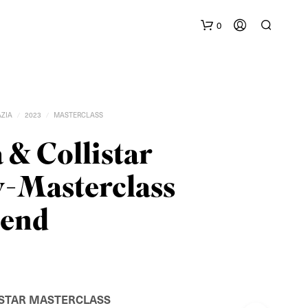
0
AZIA
2023
MASTERCLASS
/
/
 & Collistar
y-Masterclass
G
E
tend
E
N
P
R
O
D
U
ISTAR MASTERCLASS
C