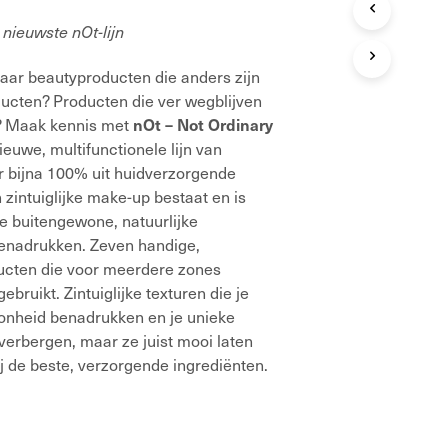
T
 nieuwste nOt-lijn
E
N
naar beautyproducten die anders zijn
I
N
ucten? Producten die ver wegblijven
D
s? Maak kennis met
nOt – Not Ordinary
E
nieuwe, multifunctionele lijn van
W
I
or bijna 100% uit huidverzorgende
N
zintuiglijke make-up bestaat en is
K
e buitengewone, natuurlijke
E
enadrukken. Zeven handige,
L
W
ducten die voor meerdere zones
A
bruikt. Zintuiglijke texturen die je
G
oonheid benadrukken en je unieke
E
verbergen, maar ze juist mooi laten
N
.
j de beste, verzorgende ingrediënten.