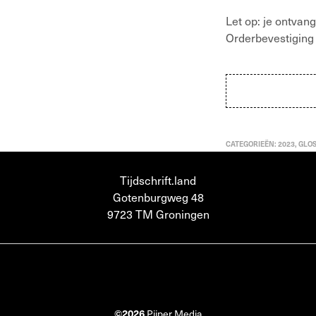
Let op: je ontvang
Orderbevestiging 
CATEGORIEËN:
2023
,
GLOS
Tijdschrift.land
Gotenburgweg 48
9723 TM Groningen
©2026
Pijper Media