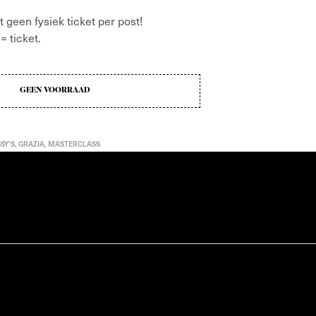
t geen fysiek ticket per post!
= ticket.
GEEN VOORRAAD
SY'S
,
GRAZIA
,
MASTERCLASS