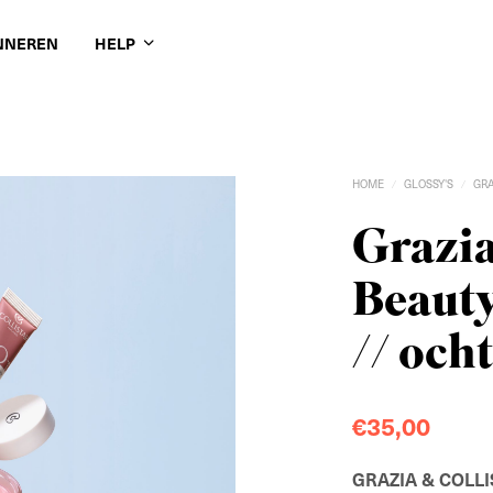
NNEREN
HELP
HOME
GLOSSY'S
GR
/
/
Grazia
Beaut
// och
€
35,00
GRAZIA & COLL