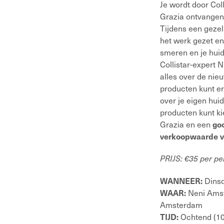
Je wordt door Col
Grazia ontvangen
Tijdens een gezel
het werk gezet en
smeren en je hui
Collistar-expert N
alles over de nieu
producten kunt er
over je eigen huid
producten kunt ki
Grazia en een
go
verkoopwaarde 
PRIJS: €35 per p
Dins
WANNEER:
Neni Amst
WAAR:
Amsterdam
Ochtend (10
TIJD: