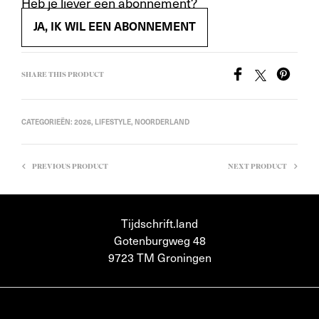
Heb je liever een abonnement?
JA, IK WIL EEN ABONNEMENT
SHARE THIS PRODUCT
CATEGORIEËN:
2026
,
LIFESTYLE
,
NOORDERLAND
PREVIOUS PRODUCT
NEXT PRODUCT
Tijdschrift.land
Gotenburgweg 48
9723 TM Groningen