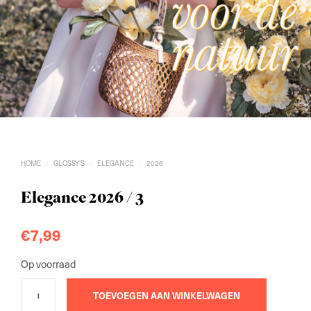
HOME
GLOSSY'S
ELEGANCE
2026
/
/
/
Elegance 2026 / 3
€
7,99
Op voorraad
TOEVOEGEN AAN WINKELWAGEN