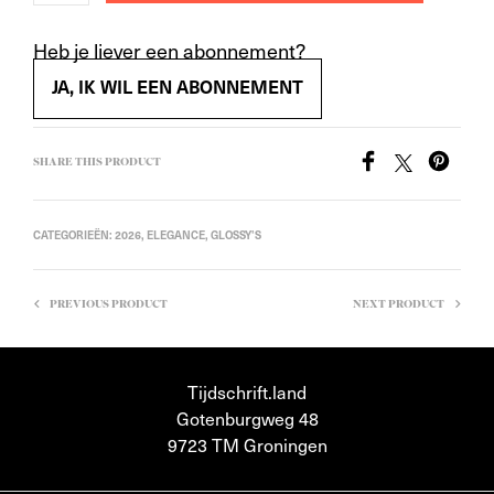
Heb je liever een abonnement?
JA, IK WIL EEN ABONNEMENT
SHARE THIS PRODUCT
CATEGORIEËN:
2026
,
ELEGANCE
,
GLOSSY'S
PREVIOUS PRODUCT
NEXT PRODUCT
Tijdschrift.land
Gotenburgweg 48
9723 TM Groningen