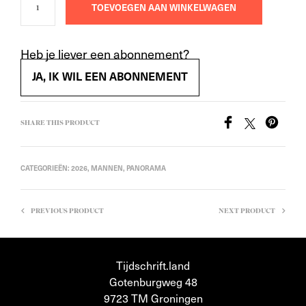
TOEVOEGEN AAN WINKELWAGEN
Heb je liever een abonnement?
JA, IK WIL EEN ABONNEMENT
SHARE THIS PRODUCT
CATEGORIEËN:
2026
,
MANNEN
,
PANORAMA
PREVIOUS PRODUCT
NEXT PRODUCT
Tijdschrift.land
Gotenburgweg 48
9723 TM Groningen