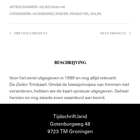
ARTIKELNUMMER:
AZLNZLN260148
CATEGORIEËN:
ACCESSOIRES
,
BOEKEN
,
PRODUCTEN
,
ZEILEN
PREVIOUS PRODUCT
NEXT PRODUCT
BESCHRIJVING
Voor het eerst uitgegeven in 1989 en nog altijd relevant:
De
Zeilen
Trimkaart. Omdat de basisprincipes van trimmen niet
veranderen, hebben we de kaart opnieuw uitgegeven. Geheel
herzien en nog steeds even waardevol aan boord.
Tijdschrift.land
Gotenburgweg 48
9723 TM Groningen