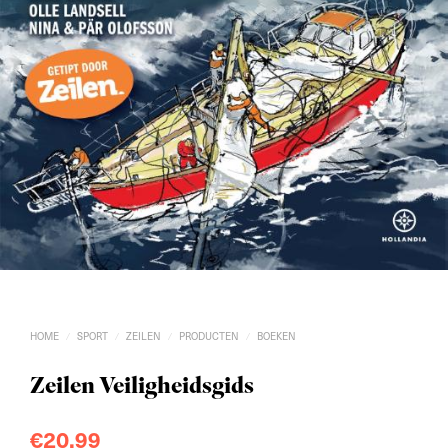
HOME
SPORT
ZEILEN
PRODUCTEN
BOEKEN
/
/
/
/
Zeilen Veiligheidsgids
€
20,99