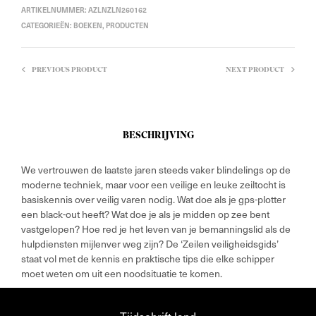
ARTIKELNUMMER:
AZLNZLN260162
CATEGORIEËN:
BOEKEN
,
PRODUCTEN
PREVIOUS PRODUCT
NEXT PRODUCT
BESCHRIJVING
We vertrouwen de laatste jaren steeds vaker blindelings op de
moderne techniek, maar voor een veilige en leuke zeiltocht is
basiskennis over veilig varen nodig. Wat doe als je gps-plotter
een black-out heeft? Wat doe je als je midden op zee bent
vastgelopen? Hoe red je het leven van je bemanningslid als de
hulpdiensten mijlenver weg zijn? De ‘Zeilen veiligheidsgids’
staat vol met de kennis en praktische tips die elke schipper
moet weten om uit een noodsituatie te komen.
Tijdschrift.land