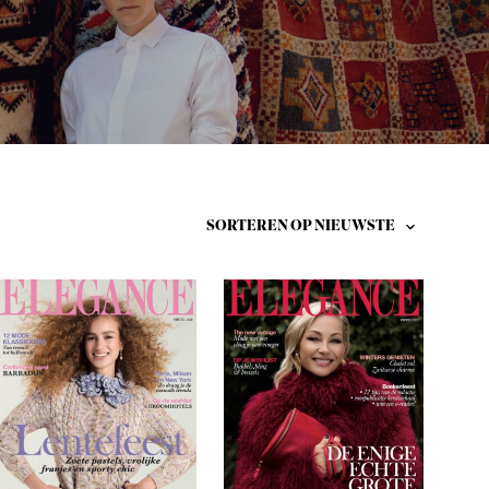
T
E
N
I
N
D
E
W
I
N
K
E
L
W
A
G
E
N
.