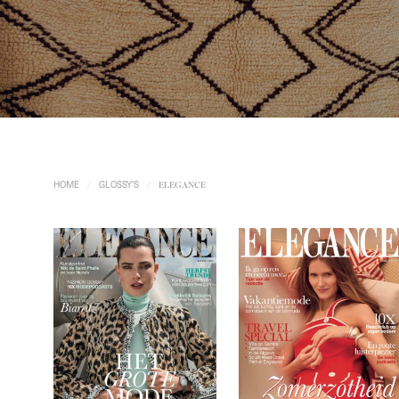
HOME
GLOSSY'S
/
/
ELEGANCE