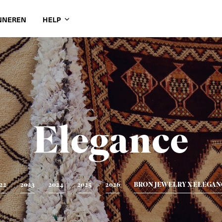
NNEREN
HELP
Elegance
22
2023
2024
2025
2026
BRON JEWELRY X ELEGAN