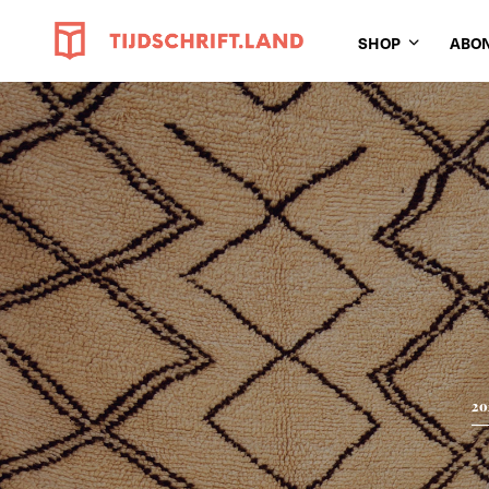
SHOP
ABO
20