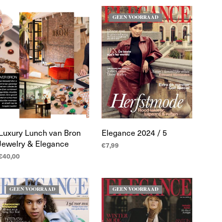
GEEN VOORRAAD
Luxury Lunch van Bron
Elegance 2024 / 5
Jewelry & Elegance
€
7,99
€
40,00
LEES MEER
TOEVOEGEN AAN
WINKELWAGEN
GEEN VOORRAAD
GEEN VOORRAAD