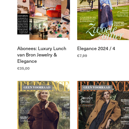
Abonees: Luxury Lunch
Elegance 2024 / 4
van Bron Jewelry &
€
7,99
Elegance
LEES MEER
€
35,00
TOEVOEGEN AAN
WINKELWAGEN
GEEN VOORRAAD
GEEN VOORRAAD