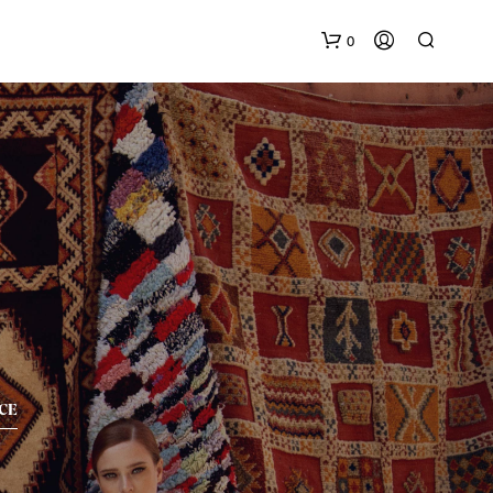
0
G
E
E
N
P
R
CE
O
D
U
C