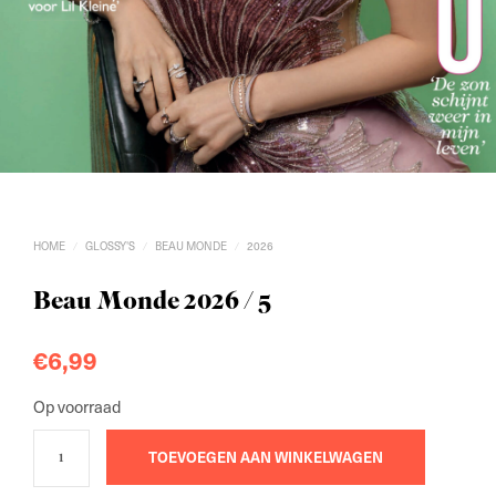
HOME
GLOSSY'S
BEAU MONDE
2026
/
/
/
Beau Monde 2026 / 5
€
6,99
Op voorraad
TOEVOEGEN AAN WINKELWAGEN