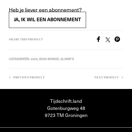
Heb je liever een abonnement?
JA, IK WIL EEN ABONNEMENT
SHARE THIS PRODUCT
CATEGORIEËN:
2026
,
BEAU MONDE
,
GLOSSY'S
PREVIOUS PRODUCT
NEXT PRODUCT
Tijdschrift.land
Gotenburgweg 48
9723 TM Groningen