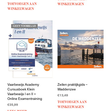
TOEVOEGEN AAN
WINKELWAGEN
WINKELWAGEN
GEEN VOORRAAD
Vaarbewijs Academy
Zeilen praktijkgids –
Cursusboek Klein
Waddenzee
Vaarbewijs I en II +
€
13,49
Online Examentraining
TOEVOEGEN AAN
€
35,99
WINKELWAGEN