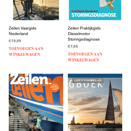
Zeilen Vaargids
Zeilen Praktijkgids
Nederland
Dieselmotor
Storingsdiagnose
€
19,99
€
7,95
TOEVOEGEN AAN
TOEVOEGEN AAN
WINKELWAGEN
WINKELWAGEN
GEEN VOORRAAD