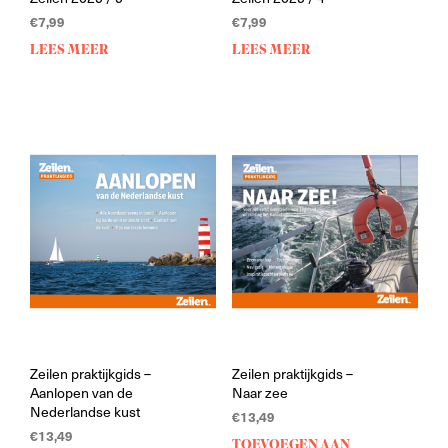
€
7,99
€
7,99
LEES MEER
LEES MEER
Zeilen praktijkgids –
Zeilen praktijkgids –
Aanlopen van de
Naar zee
Nederlandse kust
€
13,49
€
13,49
TOEVOEGEN AAN