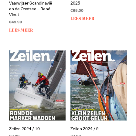
Vaarwijzer Scandinavië
2025
en de Oostzee – René
€
65,00
Vleut
LEES MEER
€
49,99
LEES MEER
Zeilen 2024 / 10
Zeilen 2024 / 9
€
7,99
€
7,99