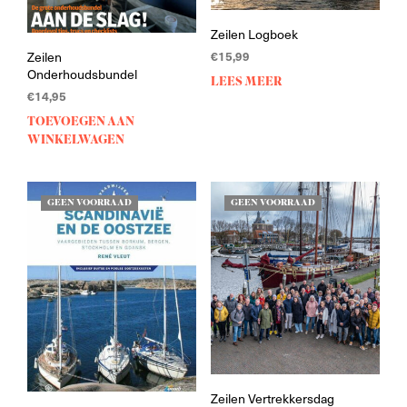
Zeilen Logboek
€
15,99
Zeilen
Onderhoudsbundel
LEES MEER
€
14,95
TOEVOEGEN AAN
WINKELWAGEN
GEEN VOORRAAD
GEEN VOORRAAD
Zeilen Vertrekkersdag