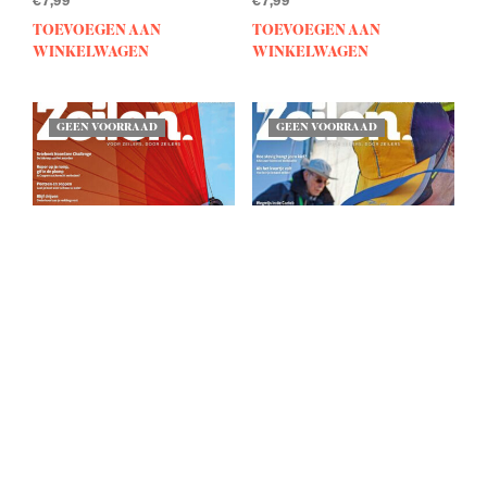
TOEVOEGEN AAN
TOEVOEGEN AAN
WINKELWAGEN
WINKELWAGEN
GEEN VOORRAAD
GEEN VOORRAAD
Zeilen 2025 / 3
Zeilen 2024 / 2
€
7,99
€
7,99
LEES MEER
LEES MEER