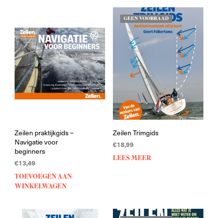
GEEN VOORRAAD
Zeilen praktijkgids –
Zeilen Trimgids
Navigatie voor
€
18,99
beginners
LEES MEER
€
13,49
TOEVOEGEN AAN
WINKELWAGEN